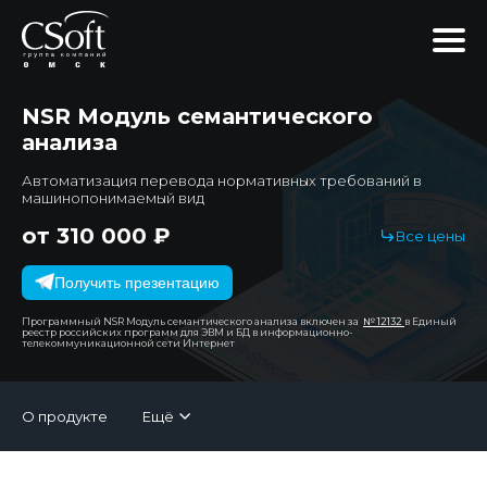
NSR Модуль семантического
анализа
Автоматизация перевода нормативных требований в
машинопонимаемый вид
от 310 000 ₽
Все цены
Получить презентацию
Программный NSR Модуль семантического анализа включен за
№ 12132
в Единый
реестр российских программ для ЭВМ и БД в информационно-
телекоммуникационной сети Интернет
О продукте
Ещё