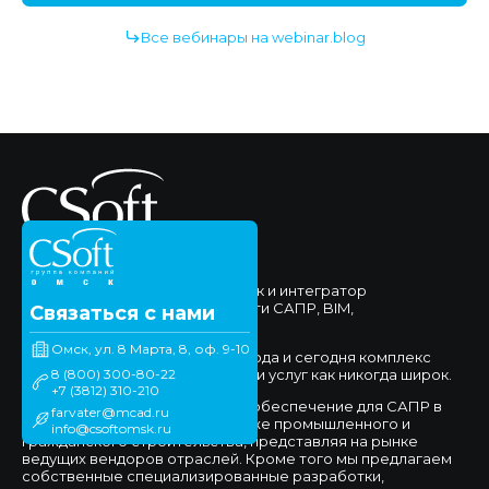
Все вебинары на webinar.blog
ЗАО "Сисофт Омск" - поставщик и интегратор
комплексных решений в области САПР, BIM,
Связаться с нами
Документооборота.
Омск, ул. 8 Марта, 8, оф. 9-10
Мы работаем на рынке с 1994 года и сегодня комплекс
8 (800) 300-80-22
предлагаемых нами продуктов и услуг как никогда широк.
+7 (3812) 310-210
Мы предлагаем программное обеспечение для САПР в
farvater@mcad.ru
сфере машиностроения, а также промышленного и
info@csoftomsk.ru
гражданского строительства, представляя на рынке
ведущих вендоров отраслей. Кроме того мы предлагаем
собственные специализированные разработки,