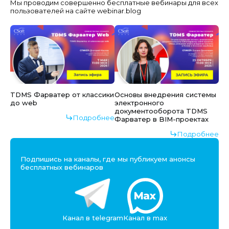
Мы проводим совершенно бесплатные вебинары для всех
пользователей на сайте webinar.blog
TDMS Фарватер от классики
Основы внедрения системы
до web
электронного
документооборота TDMS
Подробнее
Фарватер в BIM-проектах
Подробнее
Подпишись на каналы, где мы публикуем анонсы
бесплатных вебинаров
Канал в telegram
Канал в max