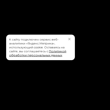
✕
К сайту подключен сервис веб-
аналитики «Яндекс.Метрика»,
использующий cookie. Оставаясь на
сайте, вы соглашаетесь с
Политикой
обработки персональных данных
.