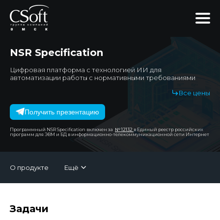
NSR Specification
Цифровая платформа с технологией ИИ для
автоматизации работы с нормативными требованиями
Все цены
Получить презентацию
Программный NSR Specification включен за
№ 12132
в Единый реестр российских
программ для ЭВМ и БД в информационно-телекоммуникационной сети Интернет
О продукте
Ещё
Задачи