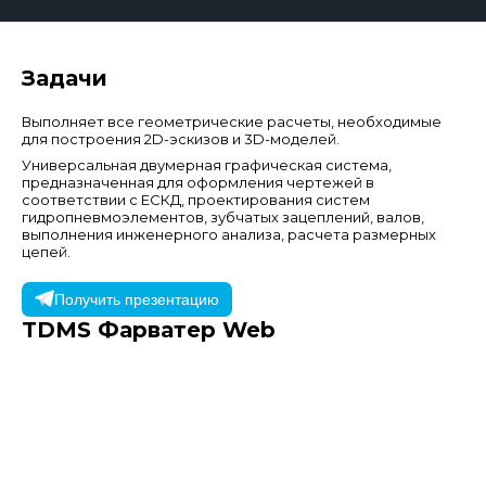
Задачи
Выполняет все геометрические расчеты, необходимые
для построения 2D-эскизов и 3D-моделей.
Универсальная двумерная графическая система,
предназначенная для оформления чертежей в
соответствии с ЕСКД, проектирования систем
гидропневмоэлементов, зубчатых зацеплений, валов,
выполнения инженерного анализа, расчета размерных
цепей.
Получить презентацию
TDMS Фарватер
Web