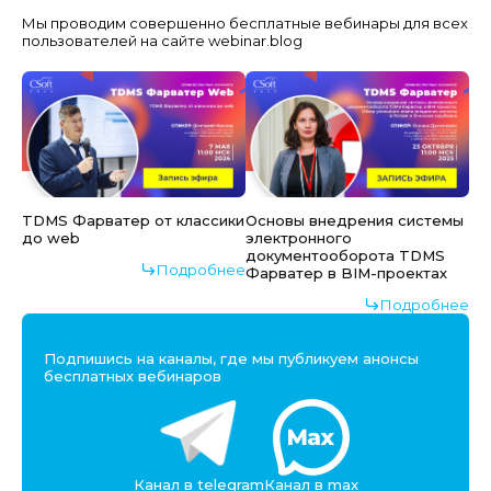
Мы проводим совершенно бесплатные вебинары для всех
пользователей на сайте webinar.blog
TDMS Фарватер от классики
Основы внедрения системы
до web
электронного
документооборота TDMS
Подробнее
Фарватер в BIM-проектах
Подробнее
Подпишись на каналы, где мы публикуем анонсы
бесплатных вебинаров
Канал в telegram
Канал в max