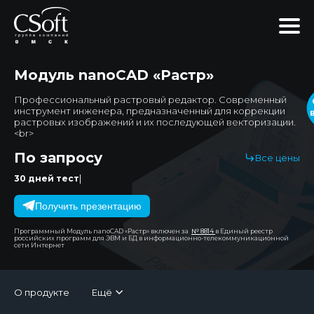
Модуль nanoCAD «Растр»
Профессиональный растровый редактор. Современный
инструмент инженера, предназначенный для коррекции
растровых изображений и их последующей векторизации.
<br>
По запросу
Все цены
|
30 дней тестирований
Получить презентацию
Программный Модуль nanoCAD «Растр» включен за
№ 8814
в Единый реестр
российских программ для ЭВМ и БД в информационно-телекоммуникационной
сети Интернет
О продукте
Ещё