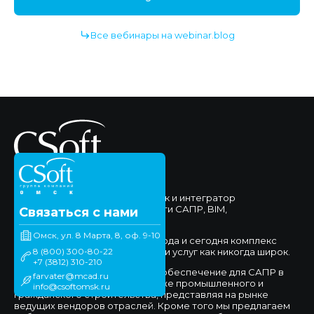
Все вебинары на webinar.blog
ЗАО "Сисофт Омск" - поставщик и интегратор
комплексных решений в области САПР, BIM,
Связаться с нами
Документооборота.
Омск, ул. 8 Марта, 8, оф. 9-10
Мы работаем на рынке с 1994 года и сегодня комплекс
8 (800) 300-80-22
предлагаемых нами продуктов и услуг как никогда широк.
+7 (3812) 310-210
Мы предлагаем программное обеспечение для САПР в
farvater@mcad.ru
сфере машиностроения, а также промышленного и
info@csoftomsk.ru
гражданского строительства, представляя на рынке
ведущих вендоров отраслей. Кроме того мы предлагаем