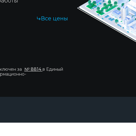
работы
Все цены
 бесплатно!
|
включен за
№ 8814
в Единый
ормационно-