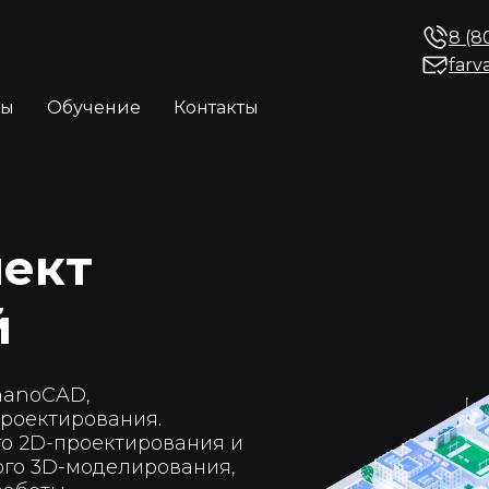
8 (8
farv
ры
Обучение
Контакты
ект
й
nanoCAD,
роектирования.
о 2D-проектирования и
го 3D-моделирования,