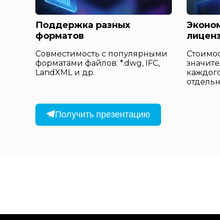
Поддержка разных
Эконом
форматов
лицен
Совместимость с популярными
Стоимос
форматами файлов: *.dwg, IFC,
значите
LandXML и др.
каждого
отдельн
Получить презентацию