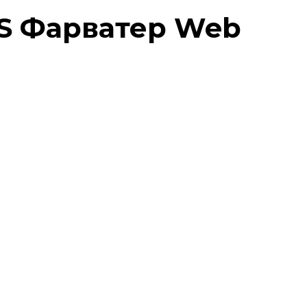
S Фарватер
Web