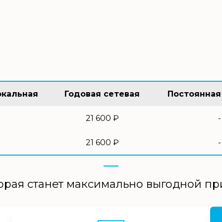
окальная
Годовая сетевая
Постоянная
21 600 ₽
-
21 600 ₽
-
орая станет максимально выгодной п