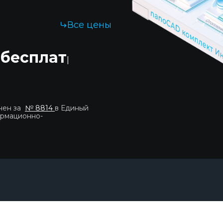
Все цены
 бесплатно!
|
чен за
№ 8814
в Единый
ормационно-