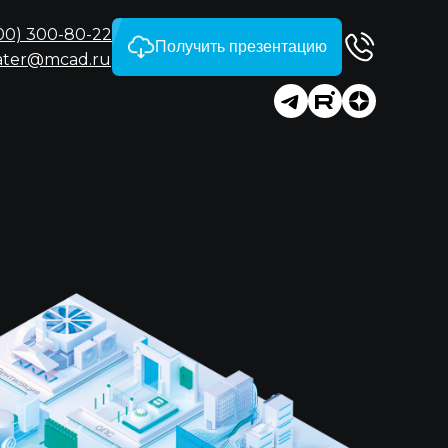
00) 300-80-22
Получить презентацию
ater@mcad.ru