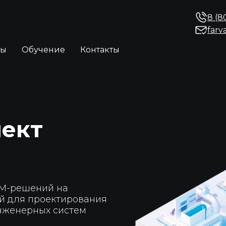
8 (8
farv
ры
Обучение
Контакты
ект
IM-решений на
й для проектирования
нженерных систем