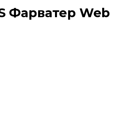
S Фарватер
Web