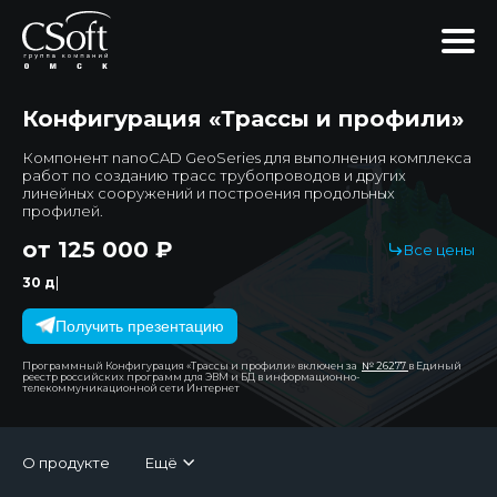
Конфигурация «Трассы и профили»
Компонент nanoCAD GeoSeries для выполнения комплекса
работ по созданию трасс трубопроводов и других
линейных сооружений и построения продольных
профилей.
от 125 000 ₽
Все цены
|
30 дней
Получить презентацию
Программный Конфигурация «Трассы и профили» включен за
№ 26277
в Единый
реестр российских программ для ЭВМ и БД в информационно-
телекоммуникационной сети Интернет
О продукте
Ещё