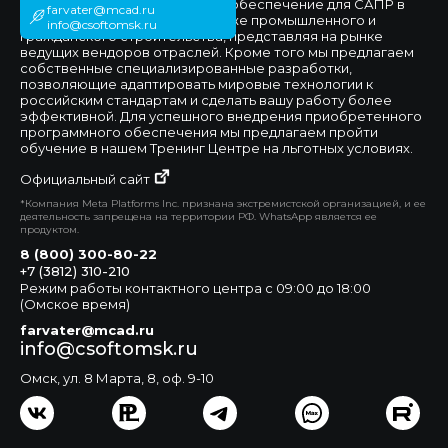
Мы предлагаем программное обеспечение для САПР в
farvater@mcad.ru
сфере машиностроения, а также промышленного и
info@csoftomsk.ru
гражданского строительства, представляя на рынке
ведущих вендоров отраслей. Кроме того мы предлагаем
собственные специализированные разработки,
позволяющие адаптировать мировые технологии к
российским стандартам и сделать вашу работу более
эффективной. Для успешного внедрения приобретенного
программного обеспечения мы предлагаем пройти
обучение в нашем Тренинг Центре на льготных условиях.
Официальный сайт
*Компания Meta Platforms Inc. признана экстремистской организацией, и ее
деятельность запрещена на территории РФ. WhatsApp является ее
продуктом.
8 (800) 300-80-22
+7 (3812) 310-210
Режим работы контактного центра с 09:00 до 18:00
(Омское время)
farvater@mcad.ru
info@csoftomsk.ru
Омск, ул. 8 Марта, 8, оф. 9-10