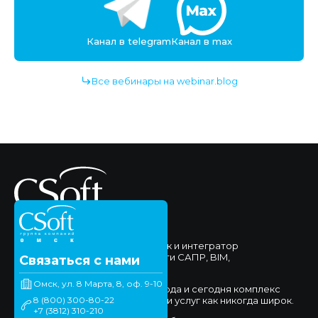
Канал в telegram
Канал в max
Все вебинары на webinar.blog
ЗАО "Сисофт Омск" - поставщик и интегратор
комплексных решений в области САПР, BIM,
Связаться с нами
Документооборота.
Омск, ул. 8 Марта, 8, оф. 9-10
Мы работаем на рынке с 1994 года и сегодня комплекс
8 (800) 300-80-22
предлагаемых нами продуктов и услуг как никогда широк.
+7 (3812) 310-210