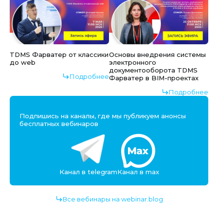
TDMS Фарватер от классики
Основы внедрения системы
до web
электронного
документооборота TDMS
Подробнее
Фарватер в BIM-проектах
Подробнее
Подпишись на каналы, где мы публикуем анонсы
бесплатных вебинаров
Канал в telegram
Канал в max
Все вебинары на webinar.blog