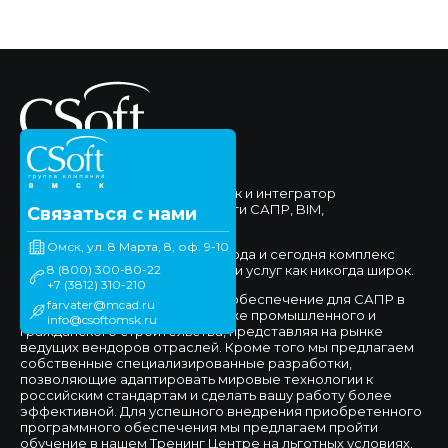
ЗАО "Сисофт Омск" - поставщик и интегратор
комплексных решений в области САПР, BIM,
Связаться с нами
Документооборота.
Омск, ул. 8 Марта, 8, оф. 9-10
Мы работаем на рынке с 1994 года и сегодня комплекс
8 (800) 300-80-22
предлагаемых нами продуктов и услуг как никогда широк.
+7 (3812) 310-210
Мы предлагаем программное обеспечение для САПР в
farvater@mcad.ru
сфере машиностроения, а также промышленного и
info@csoftomsk.ru
гражданского строительства, представляя на рынке
ведущих вендоров отраслей. Кроме того мы предлагаем
собственные специализированные разработки,
позволяющие адаптировать мировые технологии к
российским стандартам и сделать вашу работу более
эффективной. Для успешного внедрения приобретенного
программного обеспечения мы предлагаем пройти
обучение в нашем Тренинг Центре на льготных условиях.