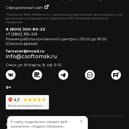
Официальный сайт
*Компания Meta Platforms Inc. признана экстремистской организацией, и ее
деятельность запрещена на территории РФ. WhatsApp является ее
продуктом.
8 (800) 300-80-22
+7 (3812) 310-210
Режим работы контактного центра с 09:00 до 18:00
(Омское время)
farvater@mcad.ru
info@csoftomsk.ru
Омск, ул. 8 Марта, 8, оф. 9-10
0+
✕
К сайту подключен сервис веб-
© 2015 - 2026 ЗАО «СиСофт Омск»
аналитики «Яндекс.Метрика»,