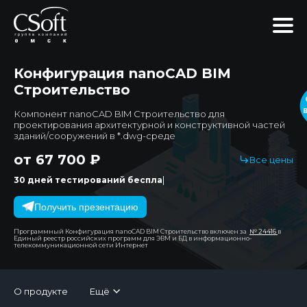
Конфигурация nanoCAD BIM
Строительство
Компонент nanoCAD BIM Строительство для
проектирования архитектурной и конструктивной частей
зданий/сооружений в *.dwg-среде
от 67 700 ₽
Все цены
|
30 дней тестирований бесплатно!
Получить презентацию
Программный Конфигурация nanoCAD BIM Строительство включен за
№ 24416
в
Единый реестр российских программ для ЭВМ и БД в информационно-
телекоммуникационной сети Интернет
О продукте
Ещё