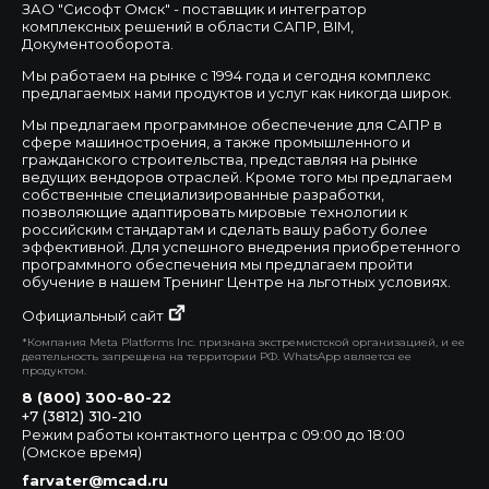
ЗАО "Сисофт Омск" - поставщик и интегратор
комплексных решений в области САПР, BIM,
Документооборота.
Мы работаем на рынке с 1994 года и сегодня комплекс
предлагаемых нами продуктов и услуг как никогда широк.
Мы предлагаем программное обеспечение для САПР в
сфере машиностроения, а также промышленного и
гражданского строительства, представляя на рынке
ведущих вендоров отраслей. Кроме того мы предлагаем
собственные специализированные разработки,
позволяющие адаптировать мировые технологии к
российским стандартам и сделать вашу работу более
эффективной. Для успешного внедрения приобретенного
программного обеспечения мы предлагаем пройти
обучение в нашем Тренинг Центре на льготных условиях.
Официальный сайт
*Компания Meta Platforms Inc. признана экстремистской организацией, и ее
деятельность запрещена на территории РФ. WhatsApp является ее
продуктом.
8 (800) 300-80-22
+7 (3812) 310-210
Режим работы контактного центра с 09:00 до 18:00
(Омское время)
farvater@mcad.ru