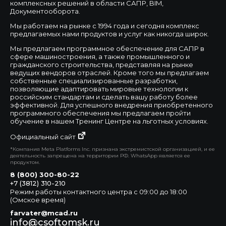
комплексных решений в области САПР, BIM,
Документооборота.
Мы работаем на рынке с 1994 года и сегодня комплекс
предлагаемых нами продуктов и услуг как никогда широк.
Мы предлагаем программное обеспечение для САПР в
сфере машиностроения, а также промышленного и
гражданского строительства, представляя на рынке
ведущих вендоров отраслей. Кроме того мы предлагаем
собственные специализированные разработки,
позволяющие адаптировать мировые технологии к
российским стандартам и сделать вашу работу более
эффективной. Для успешного внедрения приобретенного
программного обеспечения мы предлагаем пройти
обучение в нашем Тренинг Центре на льготных условиях.
Официальный сайт
*Компания Meta Platforms Inc. признана экстремистской организацией, и ее
деятельность запрещена на территории РФ. WhatsApp является ее
продуктом.
8 (800) 300-80-22
+7 (3812) 310-210
Режим работы контактного центра с 09:00 до 18:00
(Омское время)
farvater@mcad.ru
info@csoftomsk.ru