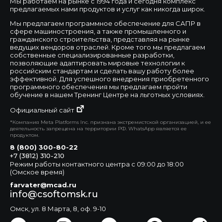
Мы работаем на рынке с 1994 года и сегодня комплекс
предлагаемых нами продуктов и услуг как никогда широк.
Мы предлагаем программное обеспечение для САПР в
сфере машиностроения, а также промышленного и
гражданского строительства, представляя на рынке
ведущих вендоров отраслей. Кроме того мы предлагаем
собственные специализированные разработки,
позволяющие адаптировать мировые технологии к
российским стандартам и сделать вашу работу более
эффективной. Для успешного внедрения приобретенного
программного обеспечения мы предлагаем пройти
обучение в нашем Тренинг Центре на льготных условиях.
Официальный сайт
*Компания Meta Platforms Inc. признана экстремистской организацией, и ее
деятельность запрещена на территории РФ. WhatsApp является ее
продуктом.
8 (800) 300-80-22
+7 (3812) 310-210
Режим работы контактного центра с 09:00 до 18:00
(Омское время)
farvater@mcad.ru
info@csoftomsk.ru
Омск, ул. 8 Марта, 8, оф. 9-10