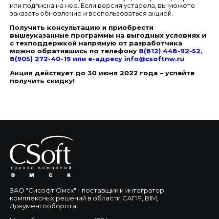
или подписка на нее. Если версия устарела, вы можете
заказать обновление и воспользоваться акцией.
Получить консультацию и приобрести
вышеуказанные программы на выгодных условиях и
с техподдержкой напрямую от разработчика
можно обратившись по телефону
8(812) 448-92-52,
8(905) 272-40-19 или е-адресу
info@csoftnw.ru
.
Акция действует до 30 июня 2022 года – успейте
получить скидку!
ЗАО "Сисофт Омск" - поставщик и интегратор
комплексных решений в области САПР, BIM,
Документооборота.